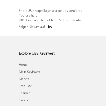
Short URL:
https://keyinvest-de.ubs.com/produkt/detail/index/isin/DE000WA6C3N7
You are here:
UBS KeyInvest Deutschland
Produktdetail
Folgen Sie uns auf
Explore UBS KeyInvest
Home
Mein KeyInvest
Märkte
Produkte
Themen
Service