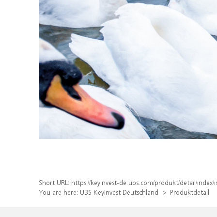
Short URL:
https://keyinvest-de.ubs.com/produkt/detail/inde
You are here:
UBS KeyInvest Deutschland
Produktdetail