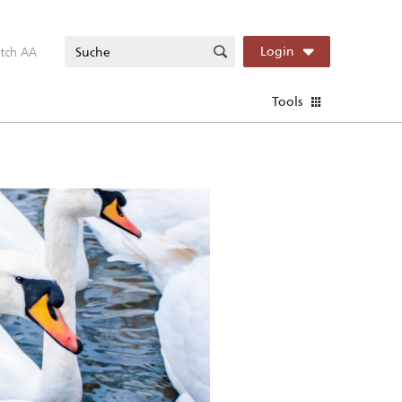
itch AA
Login
Tools