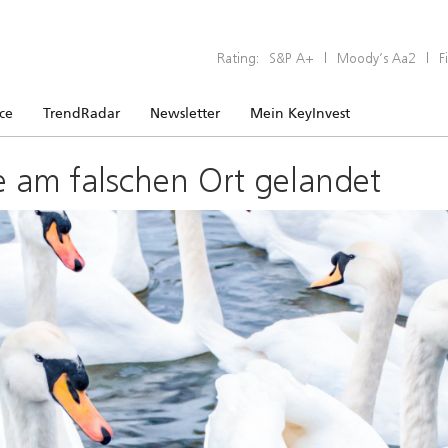
Rating:
S&P A+
|
Moody’s Aa2
|
F
ice
TrendRadar
Newsletter
Mein KeyInvest
e am falschen Ort gelandet