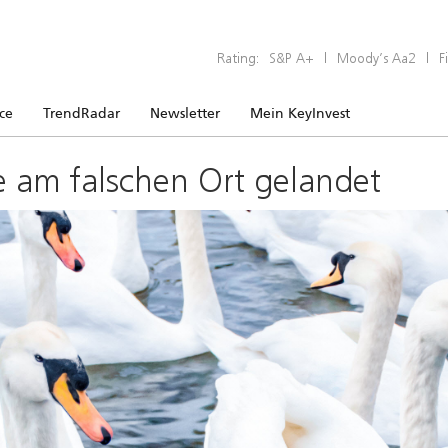
Rating:
S&P A+
|
Moody’s Aa2
|
F
ice
TrendRadar
Newsletter
Mein KeyInvest
e am falschen Ort gelandet