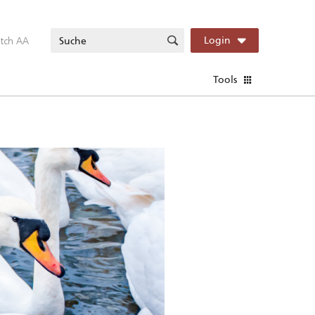
itch AA
Login
Tools