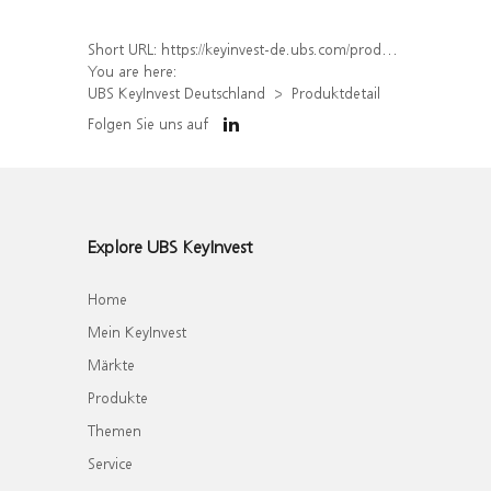
Short URL:
https://keyinvest-de.ubs.com/produkt/detail/index/isin/DE000WA6C089
You are here:
UBS KeyInvest Deutschland
Produktdetail
Folgen Sie uns auf
Explore UBS KeyInvest
Home
Mein KeyInvest
Märkte
Produkte
Themen
Service