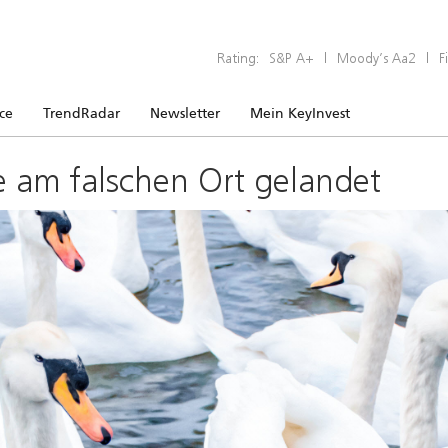
Rating:
S&P A+
|
Moody’s Aa2
|
F
ice
TrendRadar
Newsletter
Mein KeyInvest
e am falschen Ort gelandet