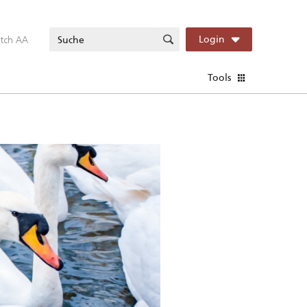
itch AA
Login
Tools