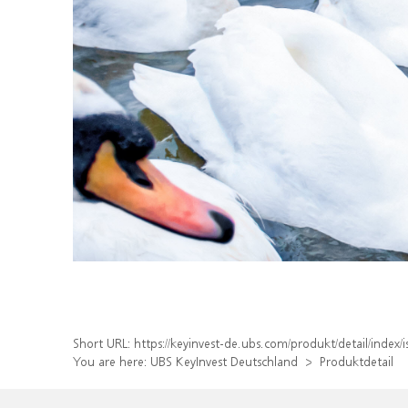
Short URL:
https://keyinvest-de.ubs.com/produkt/detail/inde
You are here:
UBS KeyInvest Deutschland
Produktdetail