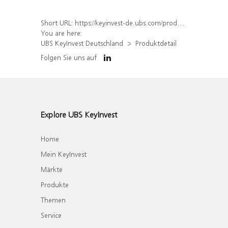
Short URL:
https://keyinvest-de.ubs.com/produkt/detail/index/isin/DE000WA6BY69
You are here:
UBS KeyInvest Deutschland
Produktdetail
Folgen Sie uns auf
Explore UBS KeyInvest
Home
Mein KeyInvest
Märkte
Produkte
Themen
Service