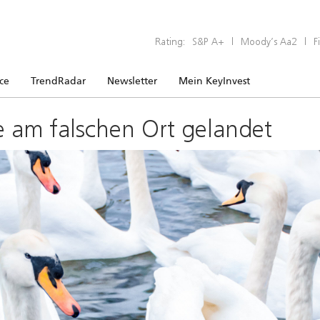
Rating:
S&P A+
|
Moody’s Aa2
|
F
ice
TrendRadar
Newsletter
Mein KeyInvest
e am falschen Ort gelandet