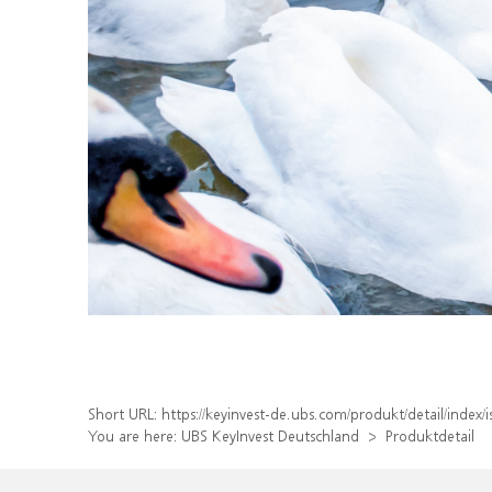
Short URL:
https://keyinvest-de.ubs.com/produkt/detail/inde
You are here:
UBS KeyInvest Deutschland
Produktdetail