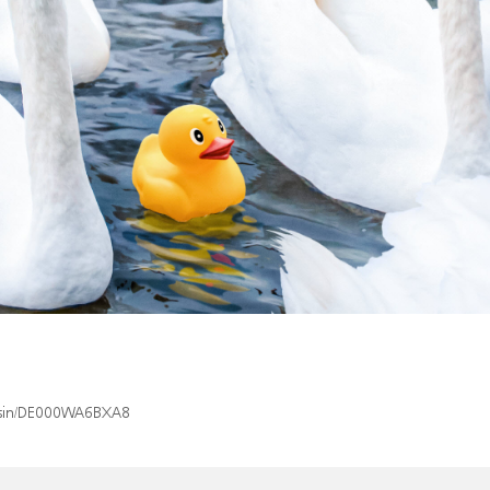
x/isin/DE000WA6BXA8