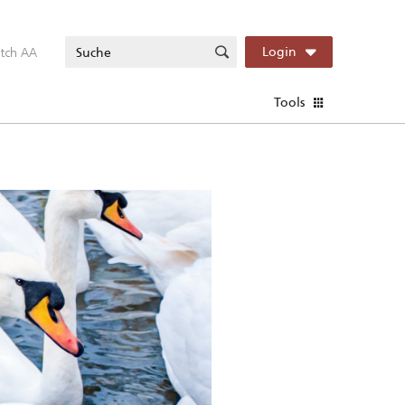
itch AA
Login
Tools