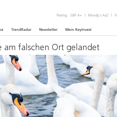
Rating:
S&P A+
|
Moody’s Aa2
|
F
ice
TrendRadar
Newsletter
Mein KeyInvest
e am falschen Ort gelandet