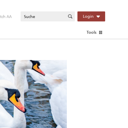
itch AA
Login
Tools