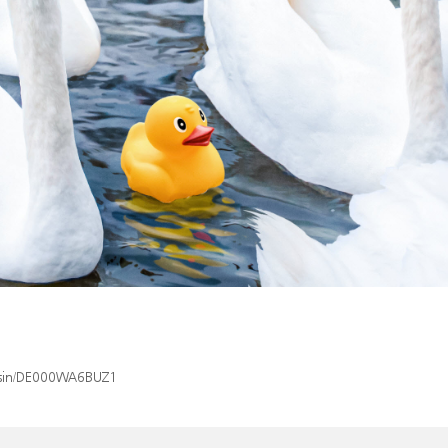
x/isin/DE000WA6BUZ1