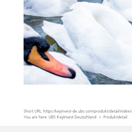
Short URL:
https://keyinvest-de.ubs.com/produkt/detail/inde
You are here:
UBS KeyInvest Deutschland
Produktdetail