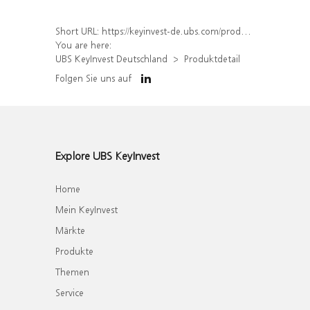
Short URL:
https://keyinvest-de.ubs.com/produkt/detail/index/isin/DE000WA6BTP4
You are here:
UBS KeyInvest Deutschland
Produktdetail
Folgen Sie uns auf
Explore UBS KeyInvest
Home
Mein KeyInvest
Märkte
Produkte
Themen
Service