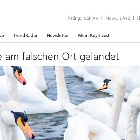
Rating:
S&P A+
|
Moody’s Aa2
|
F
ice
TrendRadar
Newsletter
Mein KeyInvest
e am falschen Ort gelandet