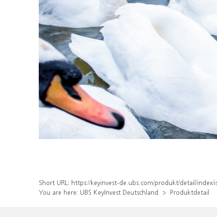
Short URL:
https://keyinvest-de.ubs.com/produkt/detail/inde
You are here:
UBS KeyInvest Deutschland
Produktdetail