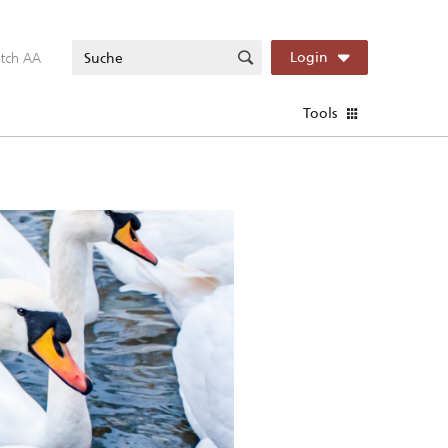
itch AA
Login
Tools