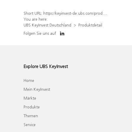
Short URL:
https://keyinvest-de.ubs.com/produkt/detail/index/isin/DE000WA6BMG8
You are here:
UBS KeyInvest Deutschland
Produktdetail
Folgen Sie uns auf
Explore UBS KeyInvest
Home
Mein KeyInvest
Märkte
Produkte
Themen
Service