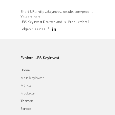
Short URL:
https://keyinvest-de.ubs.com/produkt/detail/index/isin/DE000WA6B0Y1
You are here:
UBS KeyInvest Deutschland
Produktdetail
Folgen Sie uns auf
Explore UBS KeyInvest
Home
Mein KeyInvest
Märkte
Produkte
Themen
Service