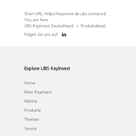
Short URL:
https://keyinvest-de.ubs.com/produkt/detail/index/isin/DE000WA6AWB0
You are here:
UBS KeyInvest Deutschland
Produktdetail
Folgen Sie uns auf
Explore UBS KeyInvest
Home
Mein KeyInvest
Märkte
Produkte
Themen
Service