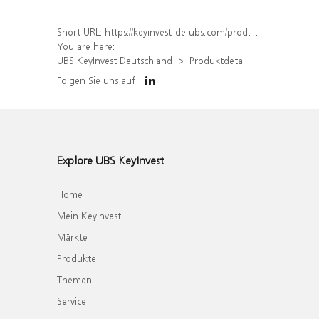
Short URL:
https://keyinvest-de.ubs.com/produkt/detail/index/isin/DE000WA6AVQ0
You are here:
UBS KeyInvest Deutschland
Produktdetail
Folgen Sie uns auf
Explore UBS KeyInvest
Home
Mein KeyInvest
Märkte
Produkte
Themen
Service