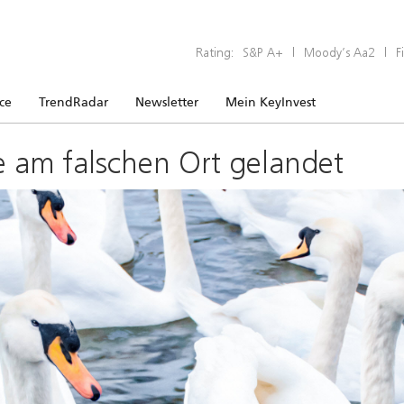
Rating:
S&P A+
|
Moody’s Aa2
|
F
ice
TrendRadar
Newsletter
Mein KeyInvest
e am falschen Ort gelandet