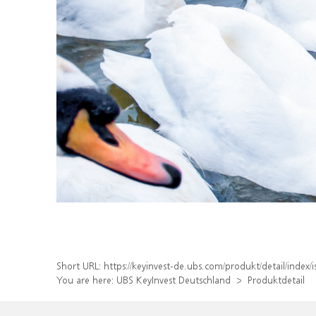
Short URL:
https://keyinvest-de.ubs.com/produkt/detail/inde
You are here:
UBS KeyInvest Deutschland
Produktdetail