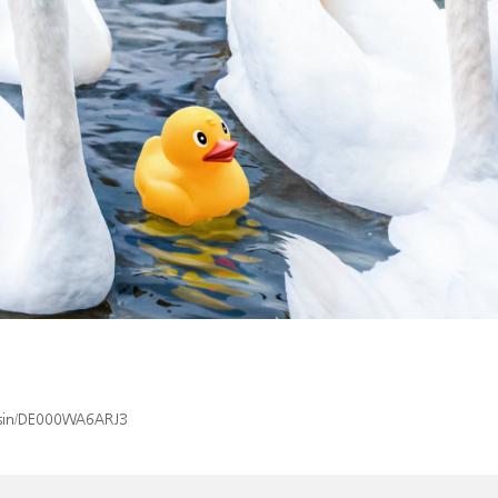
x/isin/DE000WA6ARJ3