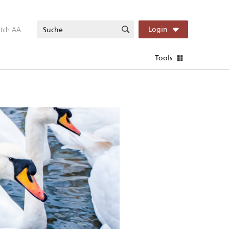
itch AA
Login
Tools