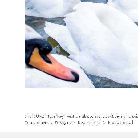
Short URL:
https://keyinvest-de.ubs.com/produkt/detail/inde
You are here:
UBS KeyInvest Deutschland
Produktdetail