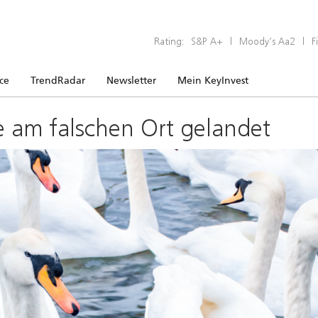
Rating:
S&P A+
|
Moody’s Aa2
|
F
ice
TrendRadar
Newsletter
Mein KeyInvest
e am falschen Ort gelandet