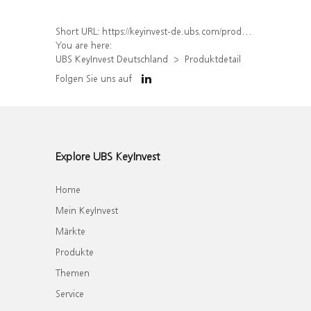
Short URL:
https://keyinvest-de.ubs.com/produkt/detail/index/isin/DE000WA6AFD1
You are here:
UBS KeyInvest Deutschland
Produktdetail
Folgen Sie uns auf
Explore UBS KeyInvest
Home
Mein KeyInvest
Märkte
Produkte
Themen
Service