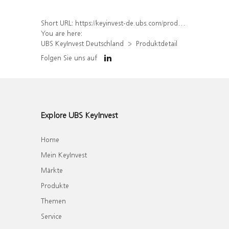
Short URL:
https://keyinvest-de.ubs.com/produkt/detail/index/isin/DE000WA6ADW6
You are here:
UBS KeyInvest Deutschland
Produktdetail
Folgen Sie uns auf
Explore UBS KeyInvest
Home
Mein KeyInvest
Märkte
Produkte
Themen
Service