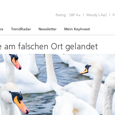
Rating:
S&P A+
|
Moody’s Aa2
|
F
ice
TrendRadar
Newsletter
Mein KeyInvest
e am falschen Ort gelandet