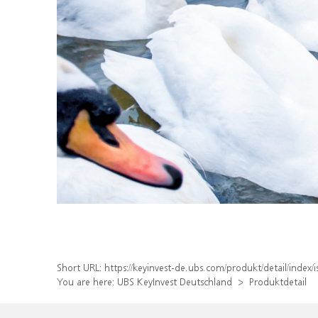
Short URL:
https://keyinvest-de.ubs.com/produkt/detail/inde
You are here:
UBS KeyInvest Deutschland
Produktdetail