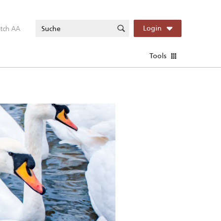
itch AA
Login
Tools