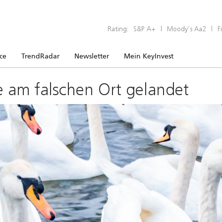
Rating:
S&P A+
|
Moody’s Aa2
|
F
ice
TrendRadar
Newsletter
Mein KeyInvest
e am falschen Ort gelandet