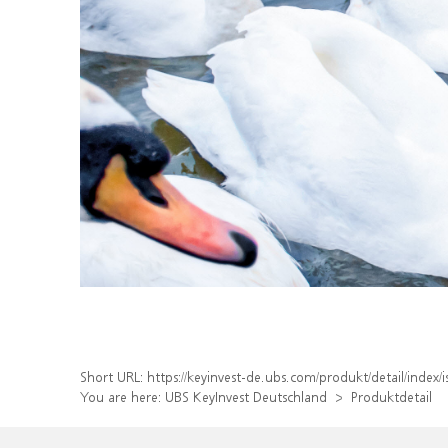
Short URL:
https://keyinvest-de.ubs.com/produkt/detail/inde
You are here:
UBS KeyInvest Deutschland
Produktdetail