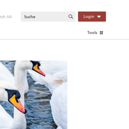
itch AA
Login
Tools