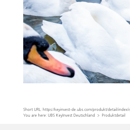
Short URL:
https://keyinvest-de.ubs.com/produkt/detail/inde
You are here:
UBS KeyInvest Deutschland
Produktdetail