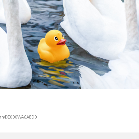
x/isin/DE000WA6ABD0