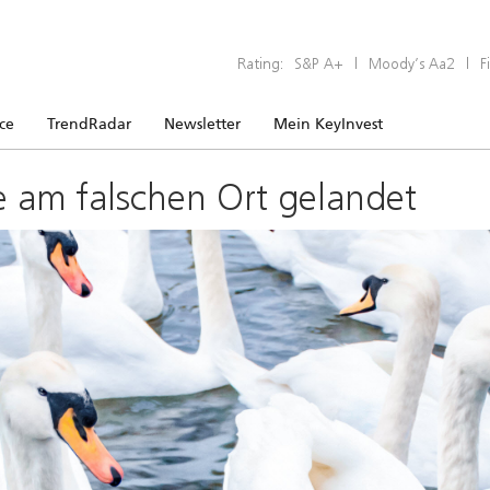
Rating:
S&P A+
|
Moody’s Aa2
|
F
ice
TrendRadar
Newsletter
Mein KeyInvest
e am falschen Ort gelandet