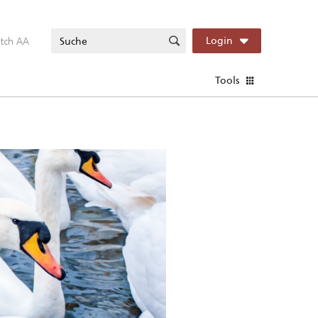
itch AA
Login
Tools