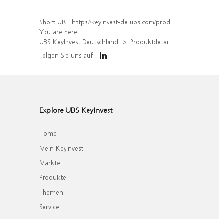
Short URL:
https://keyinvest-de.ubs.com/produkt/detail/index/isin/DE000WA6AAV4
You are here:
UBS KeyInvest Deutschland
Produktdetail
Folgen Sie uns auf
Explore UBS KeyInvest
Home
Mein KeyInvest
Märkte
Produkte
Themen
Service