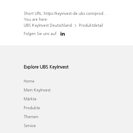
Short URL:
https://keyinvest-de.ubs.com/produkt/detail/index/isin/DE000WA6AAQ4
You are here:
UBS KeyInvest Deutschland
Produktdetail
Folgen Sie uns auf
Explore UBS KeyInvest
Home
Mein KeyInvest
Märkte
Produkte
Themen
Service