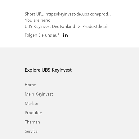
Short URL:
https://keyinvest-de.ubs.com/produkt/detail/index/isin/DE000WA6AAL5
You are here:
UBS KeyInvest Deutschland
Produktdetail
Folgen Sie uns auf
Explore UBS KeyInvest
Home
Mein KeyInvest
Märkte
Produkte
Themen
Service