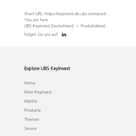
Short URL:
https://keyinvest-de.ubs.com/produkt/detail/index/isin/DE000WA6A950
You are here:
UBS KeyInvest Deutschland
Produktdetail
Folgen Sie uns auf
Explore UBS KeyInvest
Home
Mein KeyInvest
Märkte
Produkte
Themen
Service