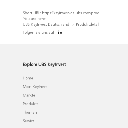
Short URL:
https://keyinvest-de.ubs.com/produkt/detail/index/isin/DE000WA6A8Q1
You are here:
UBS KeyInvest Deutschland
Produktdetail
Folgen Sie uns auf
Explore UBS KeyInvest
Home
Mein KeyInvest
Märkte
Produkte
Themen
Service