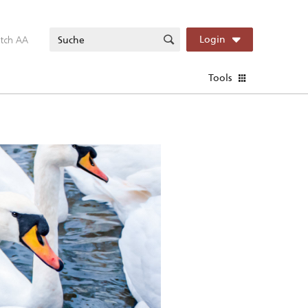
itch AA
Login
Tools