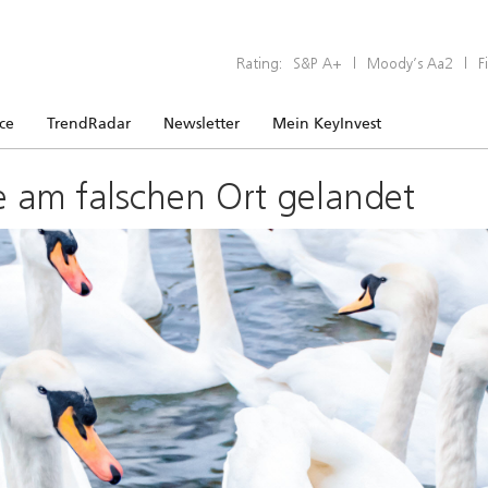
Rating:
S&P A+
|
Moody’s Aa2
|
F
ice
TrendRadar
Newsletter
Mein KeyInvest
e am falschen Ort gelandet