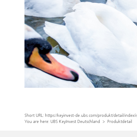
Short URL:
https://keyinvest-de.ubs.com/produkt/detail/inde
You are here:
UBS KeyInvest Deutschland
Produktdetail