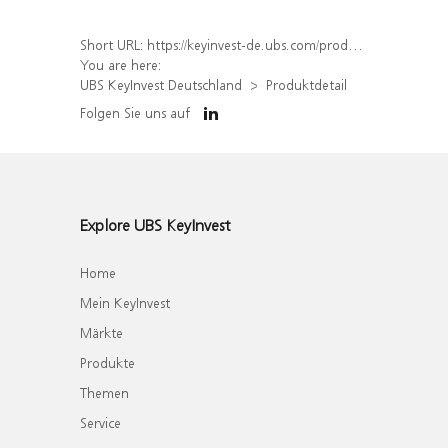
Short URL:
https://keyinvest-de.ubs.com/produkt/detail/index/isin/DE000WA6A6U7
You are here:
UBS KeyInvest Deutschland
Produktdetail
Folgen Sie uns auf
Explore UBS KeyInvest
Home
Mein KeyInvest
Märkte
Produkte
Themen
Service