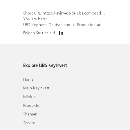
Short URL:
https://keyinvest-de.ubs.com/produkt/detail/index/isin/DE000WA6A6C5
You are here:
UBS KeyInvest Deutschland
Produktdetail
Folgen Sie uns auf
Explore UBS KeyInvest
Home
Mein KeyInvest
Märkte
Produkte
Themen
Service