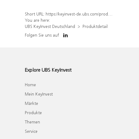
Short URL:
https://keyinvest-de.ubs.com/produkt/detail/index/isin/DE000WA6A4W8
You are here:
UBS KeyInvest Deutschland
Produktdetail
Folgen Sie uns auf
Explore UBS KeyInvest
Home
Mein KeyInvest
Märkte
Produkte
Themen
Service