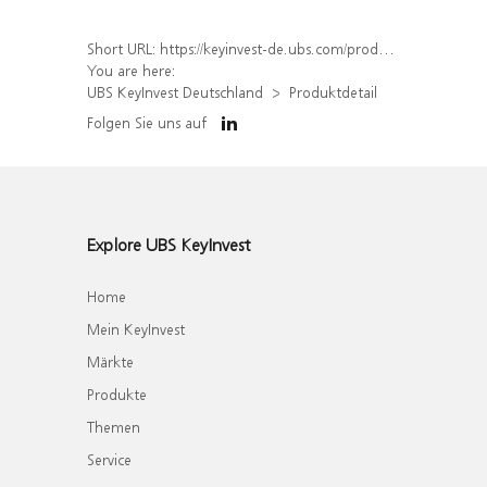
Short URL:
https://keyinvest-de.ubs.com/produkt/detail/index/isin/DE000WA6A406
You are here:
UBS KeyInvest Deutschland
Produktdetail
Folgen Sie uns auf
Explore UBS KeyInvest
Home
Mein KeyInvest
Märkte
Produkte
Themen
Service