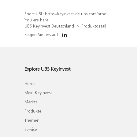
Short URL:
https://keyinvest-de.ubs.com/produkt/detail/index/isin/DE000WA6A299
You are here:
UBS KeyInvest Deutschland
Produktdetail
Folgen Sie uns auf
Explore UBS KeyInvest
Home
Mein KeyInvest
Märkte
Produkte
Themen
Service