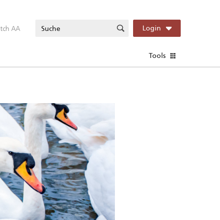
itch AA
Login
Tools