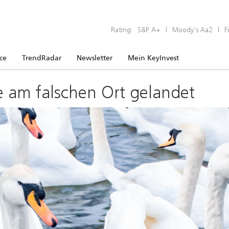
Rating:
S&P A+
|
Moody’s Aa2
|
F
ice
TrendRadar
Newsletter
Mein KeyInvest
e am falschen Ort gelandet