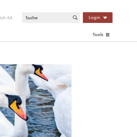
itch AA
Login
Tools