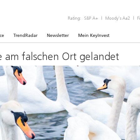
Rating:
S&P A+
|
Moody’s Aa2
|
F
ice
TrendRadar
Newsletter
Mein KeyInvest
e am falschen Ort gelandet