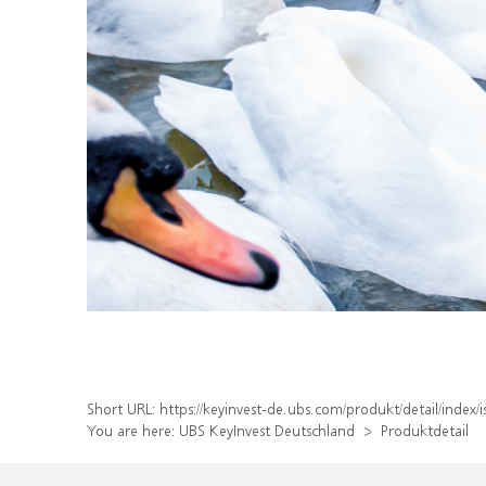
Short URL:
https://keyinvest-de.ubs.com/produkt/detail/inde
You are here:
UBS KeyInvest Deutschland
Produktdetail