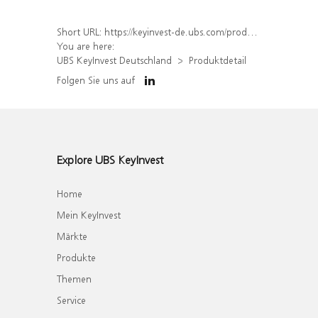
Short URL:
https://keyinvest-de.ubs.com/produkt/detail/index/isin/DE000WA69YE6
You are here:
UBS KeyInvest Deutschland
Produktdetail
Folgen Sie uns auf
Explore UBS KeyInvest
Home
Mein KeyInvest
Märkte
Produkte
Themen
Service