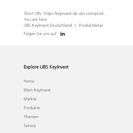
Short URL:
https://keyinvest-de.ubs.com/produkt/detail/index/isin/DE000WA69LY1
You are here:
UBS KeyInvest Deutschland
Produktdetail
Folgen Sie uns auf
Explore UBS KeyInvest
Home
Mein KeyInvest
Märkte
Produkte
Themen
Service