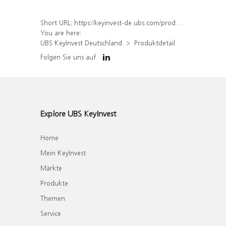
Short URL:
https://keyinvest-de.ubs.com/produkt/detail/index/isin/DE000WA69LK0
You are here:
UBS KeyInvest Deutschland
Produktdetail
Folgen Sie uns auf
Explore UBS KeyInvest
Home
Mein KeyInvest
Märkte
Produkte
Themen
Service