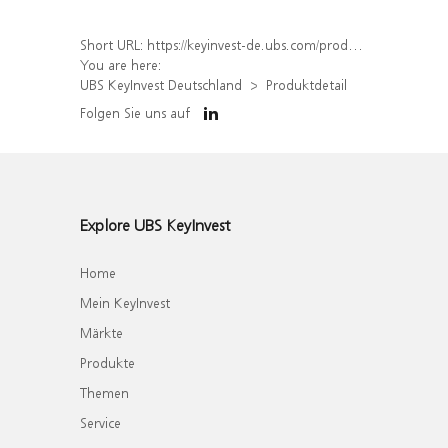
Short URL:
https://keyinvest-de.ubs.com/produkt/detail/index/isin/DE000WA69HZ6
You are here:
UBS KeyInvest Deutschland
Produktdetail
Folgen Sie uns auf
Explore UBS KeyInvest
Home
Mein KeyInvest
Märkte
Produkte
Themen
Service