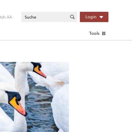
itch AA
Login
Tools