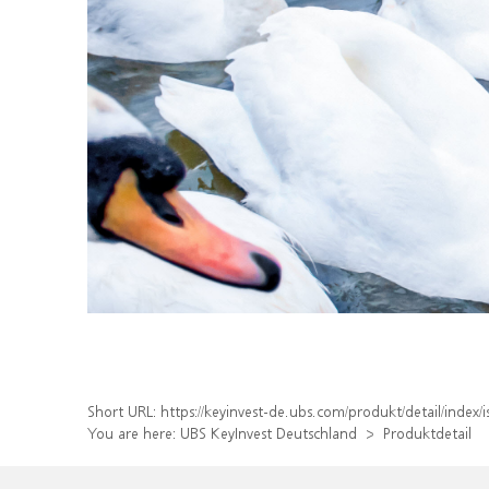
Short URL:
https://keyinvest-de.ubs.com/produkt/detail/inde
You are here:
UBS KeyInvest Deutschland
Produktdetail