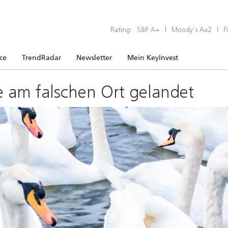
Rating:
S&P A+
|
Moody’s Aa2
|
F
ice
TrendRadar
Newsletter
Mein KeyInvest
e am falschen Ort gelandet