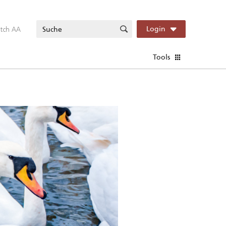
itch AA
Login
Tools