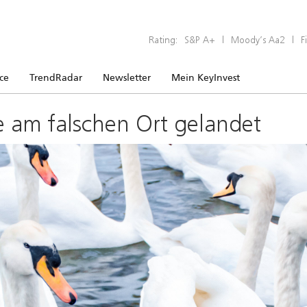
Rating:
S&P A+
|
Moody’s Aa2
|
F
ice
TrendRadar
Newsletter
Mein KeyInvest
e am falschen Ort gelandet