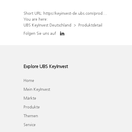
Short URL:
https://keyinvest-de.ubs.com/produkt/detail/index/isin/DE000WA692G4
You are here:
UBS KeyInvest Deutschland
Produktdetail
Folgen Sie uns auf
Explore UBS KeyInvest
Home
Mein KeyInvest
Märkte
Produkte
Themen
Service