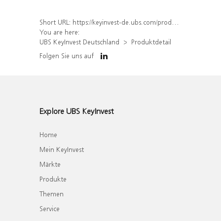
Short URL:
https://keyinvest-de.ubs.com/produkt/detail/index/isin/DE000WA68X46
You are here:
UBS KeyInvest Deutschland
Produktdetail
Folgen Sie uns auf
Explore UBS KeyInvest
Home
Mein KeyInvest
Märkte
Produkte
Themen
Service