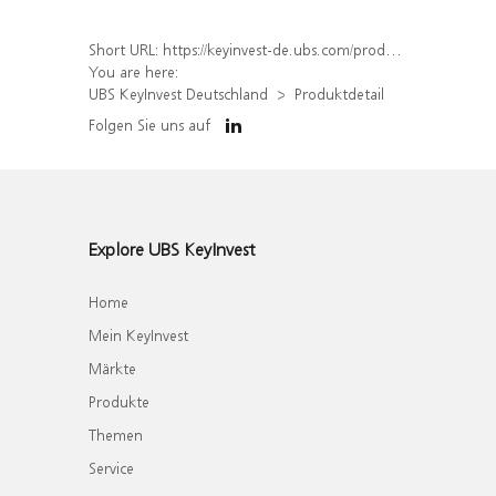
Short URL:
https://keyinvest-de.ubs.com/produkt/detail/index/isin/DE000WA68R77
You are here:
UBS KeyInvest Deutschland
Produktdetail
Folgen Sie uns auf
Explore UBS KeyInvest
Home
Mein KeyInvest
Märkte
Produkte
Themen
Service