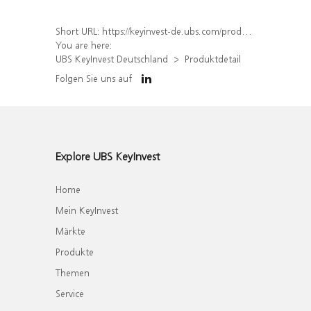
Short URL:
https://keyinvest-de.ubs.com/produkt/detail/index/isin/DE000WA68R28
You are here:
UBS KeyInvest Deutschland
Produktdetail
Folgen Sie uns auf
Explore UBS KeyInvest
Home
Mein KeyInvest
Märkte
Produkte
Themen
Service