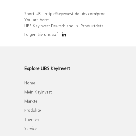
Short URL:
https://keyinvest-de.ubs.com/produkt/detail/index/isin/DE000WA68QH7
You are here:
UBS KeyInvest Deutschland
Produktdetail
Folgen Sie uns auf
Explore UBS KeyInvest
Home
Mein KeyInvest
Märkte
Produkte
Themen
Service