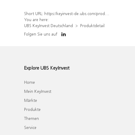
Short URL:
https://keyinvest-de.ubs.com/produkt/detail/index/isin/DE000WA68QE4
You are here:
UBS KeyInvest Deutschland
Produktdetail
Folgen Sie uns auf
Explore UBS KeyInvest
Home
Mein KeyInvest
Märkte
Produkte
Themen
Service