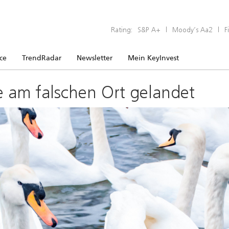
Rating:
S&P A+
|
Moody’s Aa2
|
F
ice
TrendRadar
Newsletter
Mein KeyInvest
e am falschen Ort gelandet