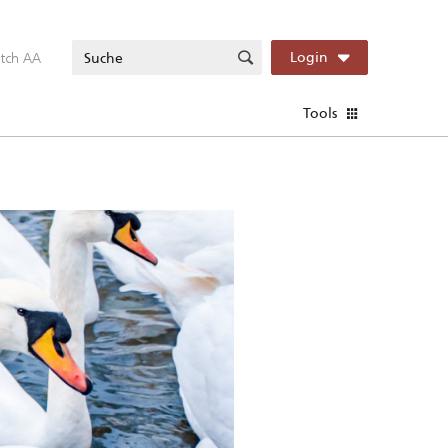
itch AA
Login
Tools