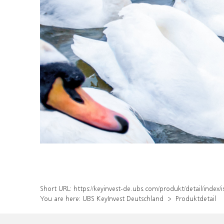
Short URL:
https://keyinvest-de.ubs.com/produkt/detail/inde
You are here:
UBS KeyInvest Deutschland
Produktdetail