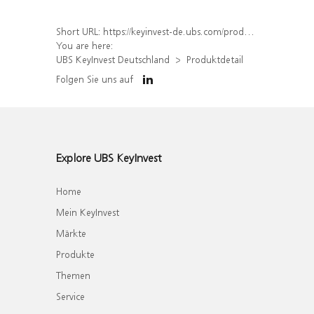
Short URL:
https://keyinvest-de.ubs.com/produkt/detail/index/isin/DE000WA68KG2
You are here:
UBS KeyInvest Deutschland
Produktdetail
Folgen Sie uns auf
Explore UBS KeyInvest
Home
Mein KeyInvest
Märkte
Produkte
Themen
Service