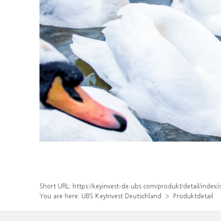
Short URL:
https://keyinvest-de.ubs.com/produkt/detail/inde
You are here:
UBS KeyInvest Deutschland
Produktdetail