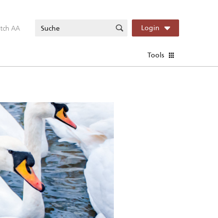
itch AA
Login
Tools