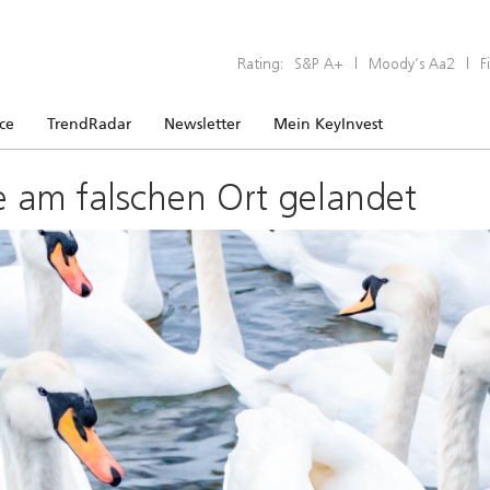
Rating:
S&P A+
|
Moody’s Aa2
|
F
ice
TrendRadar
Newsletter
Mein KeyInvest
e am falschen Ort gelandet