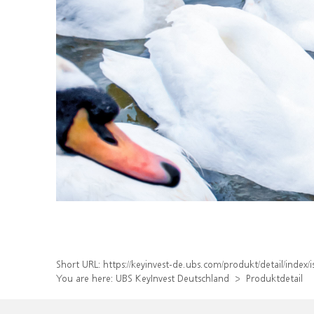
Short URL:
https://keyinvest-de.ubs.com/produkt/detail/inde
You are here:
UBS KeyInvest Deutschland
Produktdetail