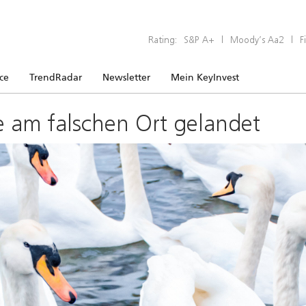
Rating:
S&P A+
|
Moody’s Aa2
|
F
ice
TrendRadar
Newsletter
Mein KeyInvest
e am falschen Ort gelandet