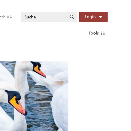
itch AA
Login
Tools